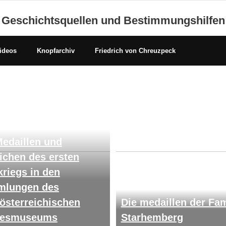
Geschichtsquellen und Bestimmungshilfen
ideos
Knopfarchiv
Friedrich von Chreuzpeck
Medaillen und
ichen des ersten
kriegs in den
lungen des
österreichischen
Die medaillen der Fam
desmuseums
Starhemberg