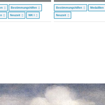
hen
Bestimmungshilfen
Bestimmungshilfen
Medailllen
len
Neuzeit
WK I
Neuzeit