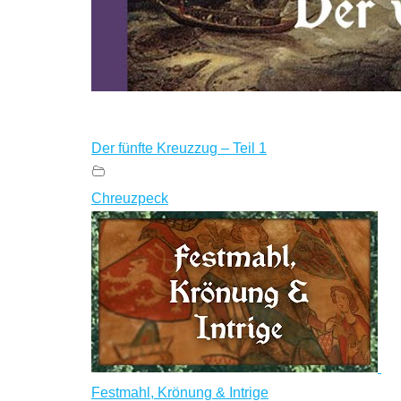
Der fünfte Kreuzzug – Teil 1
Chreuzpeck
Festmahl, Krönung & Intrige