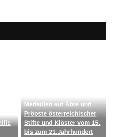
Medaillen auf Äbte und
Pröpste österreichischer
ilie
Stifte und Klöster vom 15.
bis zum 21.Jahrhundert