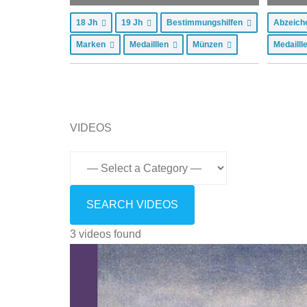
18 Jh
19 Jh
Bestimmungshilfen
Abzeic
Marken
Medailllen
Münzen
Medaill
VIDEOS
3 videos found