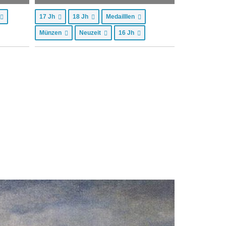
17 Jh
18 Jh
Medailllen
Münzen
Neuzeit
16 Jh