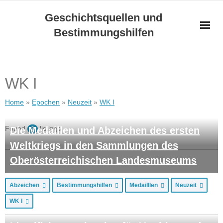
Skip
Geschichtsquellen und
to
Bestimmungshilfen
content
WK I
Home
»
Epochen
»
Neuzeit
»
WK I
Found
listings
Die Medaillen und Abzeichen des ersten
2
Weltkriegs in den Sammlungen des
Oberösterreichischen Landesmuseums
Abzeichen
Bestimmungshilfen
Medailllen
Neuzeit
WK I