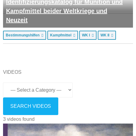
Identifizierungskatalog für Munition und
Kampfmittel beider Weltkriege und
Neuzeit
Bestimmungshilfen
Kampfmittel
WK I
WK II
VIDEOS
3 videos found