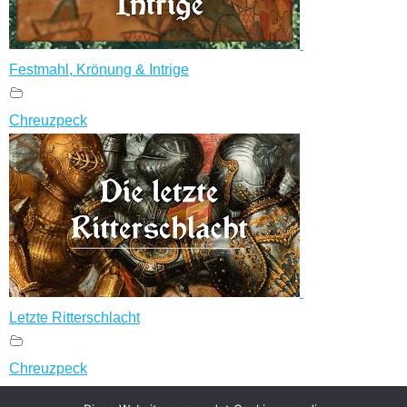
Festmahl, Krönung & Intrige
Chreuzpeck
Letzte Ritterschlacht
Chreuzpeck