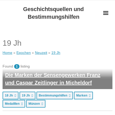
Skip
Geschichtsquellen und
to
Bestimmungshilfen
content
19 Jh
Home
»
Epochen
»
Neuzeit
»
19 Jh
Found
listing
1
Die Marken der Sensengewerken Franz
und Caspar Zeitlinger in Micheldorf
18 Jh
19 Jh
Bestimmungshilfen
Marken
Medailllen
Münzen