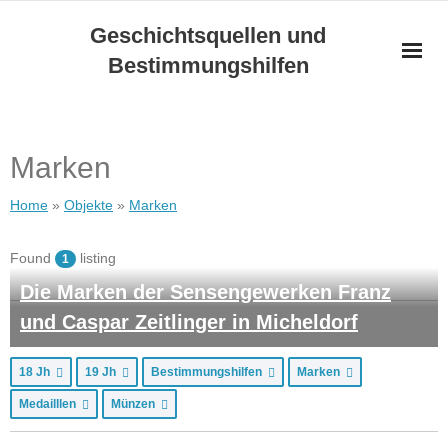
Skip
Geschichtsquellen und
to
Bestimmungshilfen
content
Marken
Home
»
Objekte
»
Marken
Found
listing
1
Die Marken der Sensengewerken Franz
und Caspar Zeitlinger in Micheldorf
18 Jh
19 Jh
Bestimmungshilfen
Marken
Medailllen
Münzen