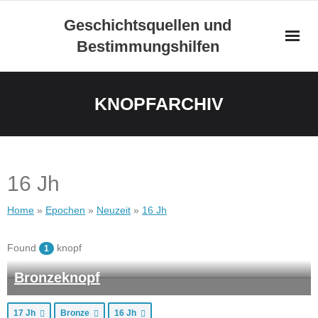
Skip
Geschichtsquellen und
to
Bestimmungshilfen
content
KNOPFARCHIV
16 Jh
Home
»
Epochen
»
Neuzeit
»
16 Jh
Found
knopf
1
Bronzeknopf
17 Jh
Bronze
16 Jh