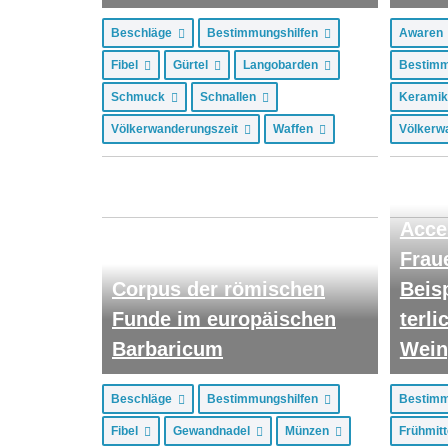
Beschläge
Bestimmungshilfen
Aware
Fibel
Gürtel
Langobarden
Bestimm
Schmuck
Schnallen
Kerami
Völkerwanderungszeit
Waffen
Völkerw
Acce
Frau
Corpus der römischen
Beisp
Funde im europäischen
terl
Barbaricum
Wein
Beschläge
Bestimmungshilfen
Bestimm
Fibel
Gewandnadel
Münzen
Frühmitt