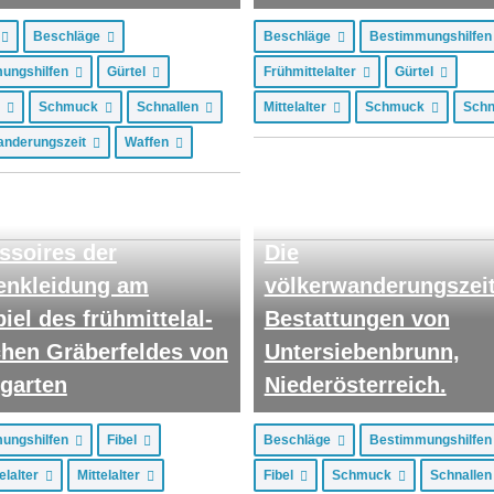
n
Beschläge
Beschläge
Bestimmungshilfe
ungshilfen
Gürtel
Frühmittelalter
Gürtel
k
Schmuck
Schnallen
Mittelalter
Schmuck
Schn
anderungszeit
Waffen
ssoires der
Die
enkleidung am
völkerwanderungszeit
iel des frühmittelal-
Bestattungen von
ichen Gräberfeldes von
Untersiebenbrunn,
garten
Niederösterreich.
ungshilfen
Fibel
Beschläge
Bestimmungshilfe
elalter
Mittelalter
Fibel
Schmuck
Schnalle