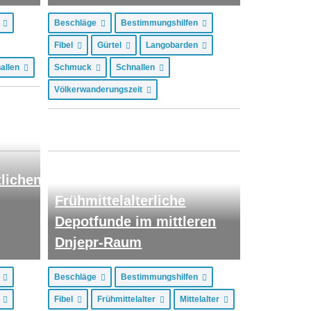
n
Beschläge
Bestimmungshilfen
Fibel
Gürtel
Langobarden
allen
Schmuck
Schnallen
Völkerwanderungszeit
lichen
Frühmittelalterliche
Depotfunde im mittleren
Dnjepr-Raum
n
Beschläge
Bestimmungshilfen
n
Fibel
Frühmittelalter
Mittelalter