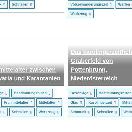
ck
Schnallen
Völkerwanderungszeit
Waffen
Werkzeug
Das karolingerzeitlic
Gräberfeld von
mittelalter zwischen
Pottenbrunn,
varia und Karantanien
Niederösterreich
äge
Bestimmungshilfen
Beschläge
Bestimmungshilfe
Frühmittelalter
Mittelalter
Glas
Karolingerzeit
Mitte
ck
Schnallen
Werkzeug
Schmuck
Schnallen
Wer