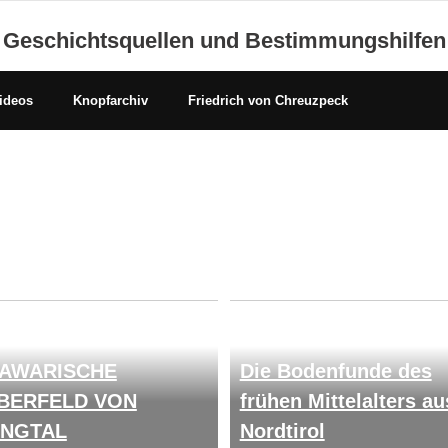
Geschichtsquellen und Bestimmungshilfen
ideos
Knopfarchiv
Friedrich von Chreuzpeck
 AWARISCHE
Die Bodenfunde des
BERFELD VON
frühen Mittelalters au
INGTAL
Nordtirol