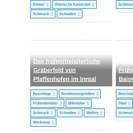
Römer
Römische Kaiserzeit
Schmu
Schmuck
Schnallen
Das frühmittelalterliche
Gräberfeld von
Früh
Pfaffenhofen im Inntal
Baio
Beschläge
Bestimmungshilfen
Beschl
Frühmittelalter
Mittelalter
Fibel
Schmuck
Schnallen
Waffen
Schmu
Werkzeug