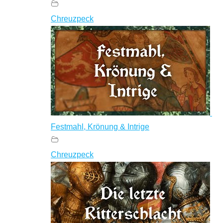
Chreuzpeck
Festmahl, Krönung & Intrige
Chreuzpeck