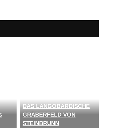
DAS LANGOBARDISCHE
s
GRÄBERFELD VON
STEINBRUNN