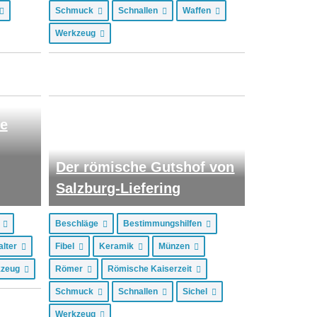
Schmuck
Schnallen
Waffen
Werkzeug
he
Der römische Gutshof von
Salzburg-Liefering
n
Beschläge
Bestimmungshilfen
lalter
Fibel
Keramik
Münzen
kzeug
Römer
Römische Kaiserzeit
Schmuck
Schnallen
Sichel
Werkzeug