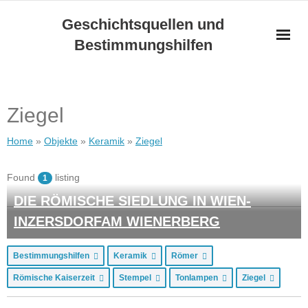
Skip
Geschichtsquellen und
to
Bestimmungshilfen
content
Ziegel
Home
»
Objekte
»
Keramik
»
Ziegel
Found
listing
1
DIE RÖMISCHE SIEDLUNG IN WIEN-
INZERSDORFAM WIENERBERG
Bestimmungshilfen
Keramik
Römer
Römische Kaiserzeit
Stempel
Tonlampen
Ziegel