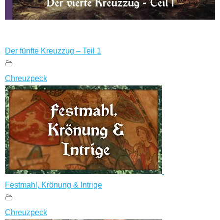
Der fünfte Kreuzzug – Teil 1
Chreuzpeck
Festmahl, Krönung & Intrige
Chreuzpeck