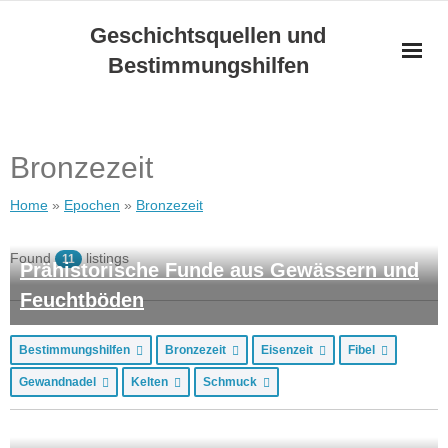
Skip
Geschichtsquellen und
to
Bestimmungshilfen
content
Bronzezeit
Home
»
Epochen
»
Bronzezeit
Found
listings
11
Prähistorische Funde aus Gewässern und
Feuchtböden
Bestimmungshilfen
Bronzezeit
Eisenzeit
Fibel
Gewandnadel
Kelten
Schmuck