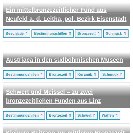
Ein mittelbronzezeitlicher Fund aus
Neufeld a. d. Leitha, pol. Bezirk Eisenstadt
Beschläge
Bestimmungshilfen
Bronzezeit
Schmuck
Austriaca in den südböhmischen Museen
Bestimmungshilfen
Bronzezeit
Keramik
Schmuck
Schwert und Meissel – zu zwei
bronzezeitlichen Funden aus Linz
Bestimmungshilfen
Bronzezeit
Schwert
Waffen
Kleinere Beiträge zur mittleren Bronzezeit