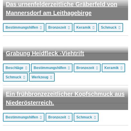
Das urnenfelderzeitliche Gräberfeld von
Mannersdorf am Leithagebirge
Bestimmungshilfen
Bronzezeit
Keramik
Schmuck
Grabung Heidfleck -Viehtrift
Beschläge
Bestimmungshilfen
Bronzezeit
Keramik
Schmuck
Werkzeug
Ein frühbronzezeitlicher Kopfschmuck aus
Niederösterreich.
Bestimmungshilfen
Bronzezeit
Schmuck