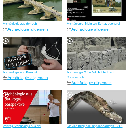
Archäologie aus der Luft
Archäologie: Mehr als Schatzsucherei
Archäologie allgemein
Archäologie allgemein
Archäologie und Keramik
Archäologie 2 0 – Mit Hightech auf
Archäologie allgemein
Spurensuche
Archäologie allgemein
Vortrag Archäologie aus der
Die Alte Burg bei Langenenslingen – 3D-