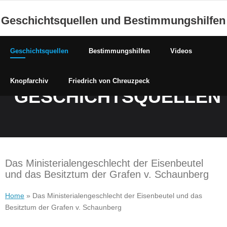
Skip
Geschichtsquellen und Bestimmungshilfen
to
content
Geschichtsquellen
Bestimmungshilfen
Videos
Knopfarchiv
Friedrich von Chreuzpeck
GESCHICHTSQUELLEN
Das Ministerialengeschlecht der Eisenbeutel
und das Besitztum der Grafen v. Schaunberg
Home
»
Das Ministerialengeschlecht der Eisenbeutel und das
Besitztum der Grafen v. Schaunberg