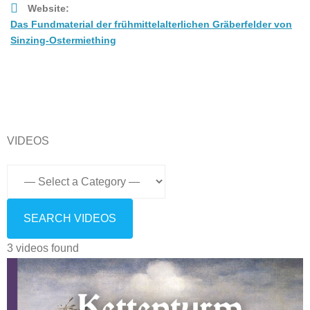
Website:
Das Fundmaterial der frühmittelalterlichen Gräberfelder von
Sinzing-Ostermiething
VIDEOS
3 videos found