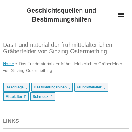
Skip
Geschichtsquellen und
to
Bestimmungshilfen
content
Das Fundmaterial der frühmittelalterlichen
Gräberfelder von Sinzing-Ostermiething
Home
»
Das Fundmaterial der frühmittelalterlichen Gräberfelder
von Sinzing-Ostermiething
Beschläge
Bestimmungshilfen
Frühmittelalter
Mittelalter
Schmuck
LINKS