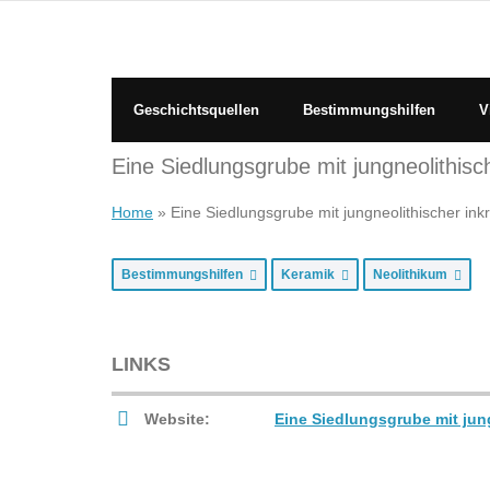
Skip
to
content
Geschichtsquellen
Bestimmungshilfen
V
Eine Siedlungsgrube mit jungneolithisc
Home
»
Eine Siedlungsgrube mit jungneolithischer ink
Bestimmungshilfen
Keramik
Neolithikum
LINKS
Website:
Eine Siedlungsgrube mit jun