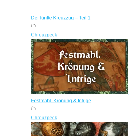
Der fünfte Kreuzzug – Teil 1
Chreuzpeck
Festmahl, Krönung & Intrige
Chreuzpeck